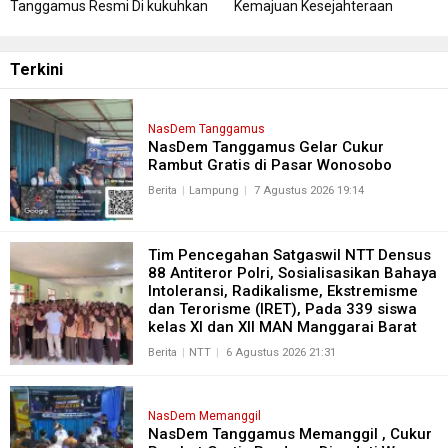
Tanggamus Resmi Di kukuhkan
Kemajuan Kesejahteraan
Masyarakat Tanggamus
Terkini
NasDem Tanggamus
NasDem Tanggamus Gelar Cukur
Rambut Gratis di Pasar Wonosobo
Berita
Lampung
7 Agustus 2026 19:14
Tim Pencegahan Satgaswil NTT Densus
88 Antiteror Polri, Sosialisasikan Bahaya
Intoleransi, Radikalisme, Ekstremisme
dan Terorisme (IRET), Pada 339 siswa
kelas XI dan XII MAN Manggarai Barat
Berita
NTT
6 Agustus 2026 21:31
NasDem Memanggil
NasDem Tanggamus Memanggil , Cukur