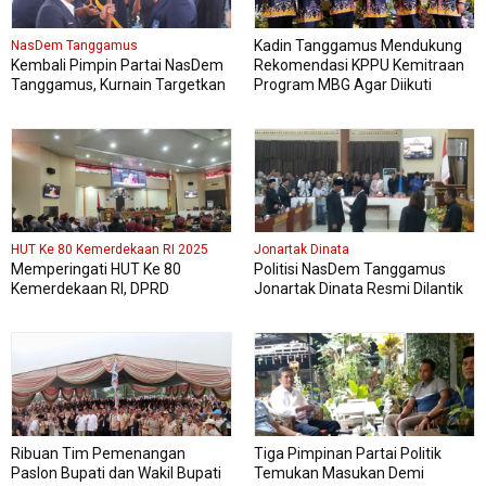
Kadin Tanggamus Mendukung
NasDem Tanggamus
Kembali Pimpin Partai NasDem
Rekomendasi KPPU Kemitraan
Tanggamus, Kurnain Targetkan
Program MBG Agar Diikuti
Kursi di Pemilu 2029 Mendatang
Pelaku Usaha Lokal Kabupaten
Dua Kali lipat
HUT Ke 80 Kemerdekaan RI 2025
Jonartak Dinata
Memperingati HUT Ke 80
Politisi NasDem Tanggamus
Kemerdekaan RI, DPRD
Jonartak Dinata Resmi Dilantik
Kabupaten Tanggamus
Jadi Anggota DPRD
Menggelar Sidang Paripurna
Tanggamus
Istimewa
Ribuan Tim Pemenangan
Tiga Pimpinan Partai Politik
Paslon Bupati dan Wakil Bupati
Temukan Masukan Demi