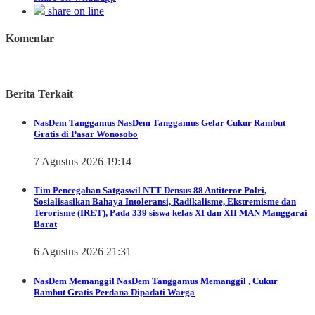
share on line
Komentar
Berita Terkait
NasDem Tanggamus
NasDem Tanggamus Gelar Cukur Rambut
Gratis di Pasar Wonosobo
7 Agustus 2026 19:14
Tim Pencegahan Satgaswil NTT Densus 88 Antiteror Polri,
Sosialisasikan Bahaya Intoleransi, Radikalisme, Ekstremisme dan
Terorisme (IRET), Pada 339 siswa kelas XI dan XII MAN Manggarai
Barat
6 Agustus 2026 21:31
NasDem Memanggil
NasDem Tanggamus Memanggil , Cukur
Rambut Gratis Perdana Dipadati Warga