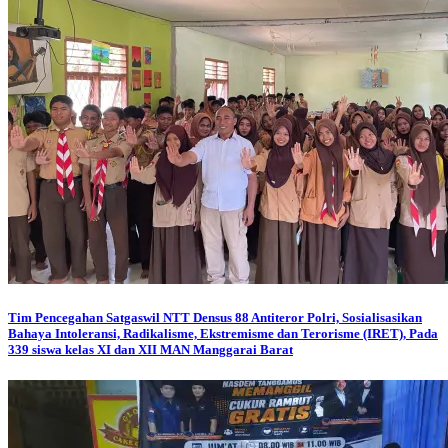
Tim Pencegahan Satgaswil NTT Densus 88 Antiteror Polri, Sosialisasikan
Bahaya Intoleransi, Radikalisme, Ekstremisme dan Terorisme (IRET), Pada
339 siswa kelas XI dan XII MAN Manggarai Barat