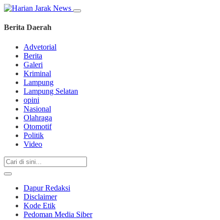
Berita Daerah
Advetorial
Berita
Galeri
Kriminal
Lampung
Lampung Selatan
opini
Nasional
Olahraga
Otomotif
Politik
Video
Dapur Redaksi
Disclaimer
Kode Etik
Pedoman Media Siber