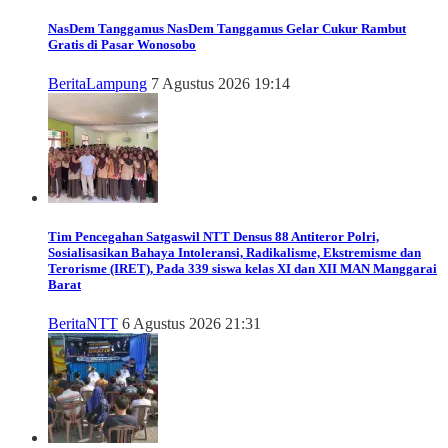
NasDem Tanggamus
NasDem Tanggamus Gelar Cukur Rambut
Gratis di Pasar Wonosobo
Berita
Lampung
7 Agustus 2026 19:14
Tim Pencegahan Satgaswil NTT Densus 88 Antiteror Polri,
Sosialisasikan Bahaya Intoleransi, Radikalisme, Ekstremisme dan
Terorisme (IRET), Pada 339 siswa kelas XI dan XII MAN Manggarai
Barat
Berita
NTT
6 Agustus 2026 21:31