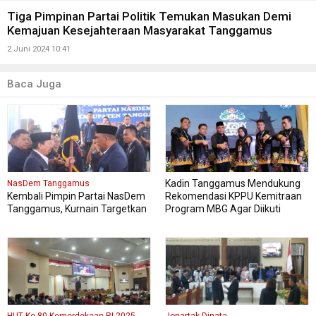
Tiga Pimpinan Partai Politik Temukan Masukan Demi
Kemajuan Kesejahteraan Masyarakat Tanggamus
2 Juni 2024 10:41
Baca Juga
Kadin Tanggamus Mendukung
NasDem Tanggamus
Kembali Pimpin Partai NasDem
Rekomendasi KPPU Kemitraan
Tanggamus, Kurnain Targetkan
Program MBG Agar Diikuti
Kursi di Pemilu 2029 Mendatang
Pelaku Usaha Lokal Kabupaten
Dua Kali lipat