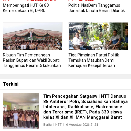
HUT Ke 80 Kemerdekaan RI 2025
Jonartak Dinata
Memperingati HUT Ke 80
Politisi NasDem Tanggamus
Kemerdekaan RI, DPRD
Jonartak Dinata Resmi Dilantik
Kabupaten Tanggamus
Jadi Anggota DPRD
Menggelar Sidang Paripurna
Tanggamus
Istimewa
Ribuan Tim Pemenangan
Tiga Pimpinan Partai Politik
Paslon Bupati dan Wakil Bupati
Temukan Masukan Demi
Tanggamus Resmi Di kukuhkan
Kemajuan Kesejahteraan
Masyarakat Tanggamus
Terkini
Tim Pencegahan Satgaswil NTT Densus
88 Antiteror Polri, Sosialisasikan Bahaya
Intoleransi, Radikalisme, Ekstremisme
dan Terorisme (IRET), Pada 339 siswa
kelas XI dan XII MAN Manggarai Barat
Berita
NTT
6 Agustus 2026 21:31