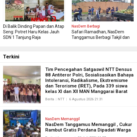
Di Balik Dinding Papan dan Atap
NasDem Berbagi
Seng: Potret Haru Kelas Jauh
Safari Ramadhan, NasDem
SDN 1 Tanjung Raja
Tanggamus Berbagi Takjil dan
Buka Bersama , Pererat
Silaturahmi antar Pengurus
NasDem dan Masyarakat
Terkini
Tim Pencegahan Satgaswil NTT Densus
88 Antiteror Polri, Sosialisasikan Bahaya
Intoleransi, Radikalisme, Ekstremisme
dan Terorisme (IRET), Pada 339 siswa
kelas XI dan XII MAN Manggarai Barat
Berita
NTT
6 Agustus 2026 21:31
NasDem Memanggil
NasDem Tanggamus Memanggil , Cukur
Rambut Gratis Perdana Dipadati Warga