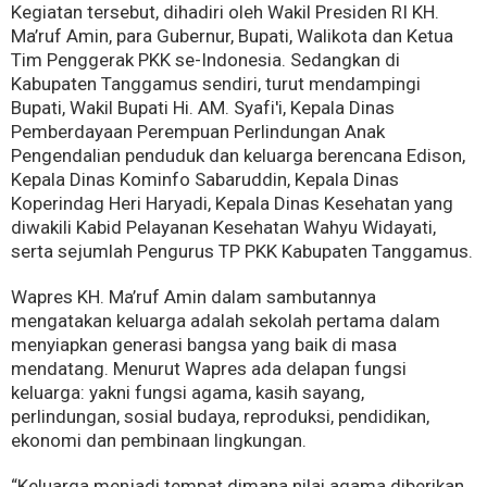
Kegiatan tersebut, dihadiri oleh Wakil Presiden RI KH.
Ma’ruf Amin, para Gubernur, Bupati, Walikota dan Ketua
Tim Penggerak PKK se-Indonesia. Sedangkan di
Kabupaten Tanggamus sendiri, turut mendampingi
Bupati, Wakil Bupati Hi. AM. Syafi'i, Kepala Dinas
Pemberdayaan Perempuan Perlindungan Anak
Pengendalian penduduk dan keluarga berencana Edison,
Kepala Dinas Kominfo Sabaruddin, Kepala Dinas
Koperindag Heri Haryadi, Kepala Dinas Kesehatan yang
diwakili Kabid Pelayanan Kesehatan Wahyu Widayati,
serta sejumlah Pengurus TP PKK Kabupaten Tanggamus.
Wapres KH. Ma’ruf Amin dalam sambutannya
mengatakan keluarga adalah sekolah pertama dalam
menyiapkan generasi bangsa yang baik di masa
mendatang. Menurut Wapres ada delapan fungsi
keluarga: yakni fungsi agama, kasih sayang,
perlindungan, sosial budaya, reproduksi, pendidikan,
ekonomi dan pembinaan lingkungan.
“Keluarga menjadi tempat dimana nilai agama diberikan,