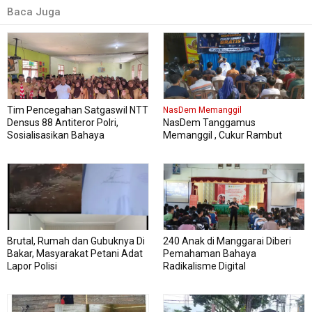
Baca Juga
Tim Pencegahan Satgaswil NTT
NasDem Memanggil
Densus 88 Antiteror Polri,
NasDem Tanggamus
Sosialisasikan Bahaya
Memanggil , Cukur Rambut
Intoleransi, Radikalisme,
Gratis Perdana Dipadati Warga
Ekstremisme dan Terorisme
(IRET), Pada 339 siswa kelas XI
dan XII MAN Manggarai Barat
Brutal, Rumah dan Gubuknya Di
240 Anak di Manggarai Diberi
Bakar, Masyarakat Petani Adat
Pemahaman Bahaya
Lapor Polisi
Radikalisme Digital