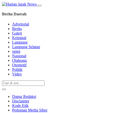
Berita Daerah
Advetorial
Berita
Galeri
Kriminal
Lampung
Lampung Selatan
opini
Nasional
Olahraga
Otomotif
Politik
Video
Dapur Redaksi
Disclaimer
Kode Etik
Pedoman Media Siber