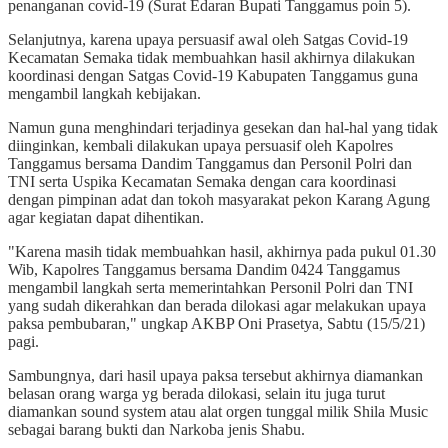
penanganan covid-19 (Surat Edaran Bupati Tanggamus poin 5).
Selanjutnya, karena upaya persuasif awal oleh Satgas Covid-19
Kecamatan Semaka tidak membuahkan hasil akhirnya dilakukan
koordinasi dengan Satgas Covid-19 Kabupaten Tanggamus guna
mengambil langkah kebijakan.
Namun guna menghindari terjadinya gesekan dan hal-hal yang tidak
diinginkan, kembali dilakukan upaya persuasif oleh Kapolres
Tanggamus bersama Dandim Tanggamus dan Personil Polri dan
TNI serta Uspika Kecamatan Semaka dengan cara koordinasi
dengan pimpinan adat dan tokoh masyarakat pekon Karang Agung
agar kegiatan dapat dihentikan.
"Karena masih tidak membuahkan hasil, akhirnya pada pukul 01.30
Wib, Kapolres Tanggamus bersama Dandim 0424 Tanggamus
mengambil langkah serta memerintahkan Personil Polri dan TNI
yang sudah dikerahkan dan berada dilokasi agar melakukan upaya
paksa pembubaran," ungkap AKBP Oni Prasetya, Sabtu (15/5/21)
pagi.
Sambungnya, dari hasil upaya paksa tersebut akhirnya diamankan
belasan orang warga yg berada dilokasi, selain itu juga turut
diamankan sound system atau alat orgen tunggal milik Shila Music
sebagai barang bukti dan Narkoba jenis Shabu.