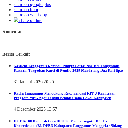
share on google plus
share on bbm
share on whatsapp
share on line
Komentar
Berita Terkait
NasDem Tanggamus
Kembali Pimpin Partai NasDem Tanggamus,
Kurnain Targetkan Kursi di Pemilu 2029 Mendatang Dua Kali lipat
31 Januari 2026 20:25
Kadin Tanggamus Mendukung Rekomendasi KPPU Kemitraan
Program MBG Agar Diikuti Pelaku Usaha Lokal Kabupaten
4 Desember 2025 13:57
HUT Ke 80 Kemerdekaan RI 2025
Memperingati HUT Ke 80
Kemerdekaan RI, DPRD Kabupaten Tanggamus Menggelar Sidang