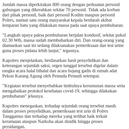
Jumlah massa diperkirakan 800 orang dengan perkuatan personil
gabungan yang dikerahkan sekitar 70 personil. Tidak ada korban
dari pihak personil, baik dari personil Kodim maupun personil
Polres, namun satu orang masyarakat kepala berdarah akibat
lemparan batu yang dilakukan massa pada saat upaya pembubaran.
"Langkah upaya paksa pembubaran berjalan kondusif, sekitar pukul
02.30 Wib, massa sudah membubarkan diri. Dan orang-orang yang
diamankan saat ini sedang dilaksanakan pemeriksaan dan test urine
guna proses pidana lebih lanjut," tegasnya.
Kapolres menjelaskan, berdasarkan hasil penyelidikan dan
keterangan sejumlah saksi, orgen tunggal tersebut digelar dalam
rangka acara halal bihalal dan acara bujang gadis di rumah adat
Pekon Karang Agung oleh Pemuda Pemudi setempat.
"Kegiatan tersebut menyebabkan timbulnya kerumunan massa serta
mengabaikan protokol kesehatan covid-19, sehingga dilakukan
pembubaran" jelasnya.
Kapolres menegaskan, terhadap sejumlah orang tersebut masih
dalam proses penyelidikan, pemeriksaan test urin di Polres
Tanggamus dan terhadap mereka yang terlibat baik terkait
keramaian ataupun Narkoba akan disidik hingga proses
persidangan.