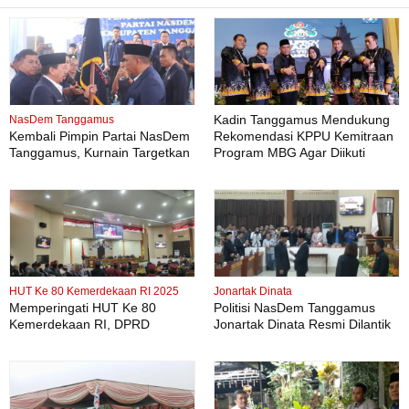
Kadin Tanggamus Mendukung
NasDem Tanggamus
Kembali Pimpin Partai NasDem
Rekomendasi KPPU Kemitraan
Tanggamus, Kurnain Targetkan
Program MBG Agar Diikuti
Kursi di Pemilu 2029
Pelaku Usaha Lokal Kabupaten
Mendatang Dua Kali lipat
HUT Ke 80 Kemerdekaan RI 2025
Jonartak Dinata
Memperingati HUT Ke 80
Politisi NasDem Tanggamus
Kemerdekaan RI, DPRD
Jonartak Dinata Resmi Dilantik
Kabupaten Tanggamus
Jadi Anggota DPRD
Menggelar Sidang Paripurna
Tanggamus
Istimewa