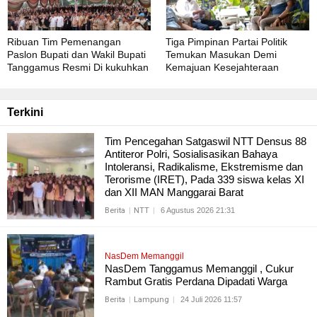
Ribuan Tim Pemenangan
Tiga Pimpinan Partai Politik
Paslon Bupati dan Wakil Bupati
Temukan Masukan Demi
Tanggamus Resmi Di kukuhkan
Kemajuan Kesejahteraan
Masyarakat Tanggamus
Terkini
Tim Pencegahan Satgaswil NTT Densus 88
Antiteror Polri, Sosialisasikan Bahaya
Intoleransi, Radikalisme, Ekstremisme dan
Terorisme (IRET), Pada 339 siswa kelas XI
dan XII MAN Manggarai Barat
Berita
NTT
6 Agustus 2026 21:31
NasDem Memanggil
NasDem Tanggamus Memanggil , Cukur
Rambut Gratis Perdana Dipadati Warga
Berita
Lampung
24 Juli 2026 11:57