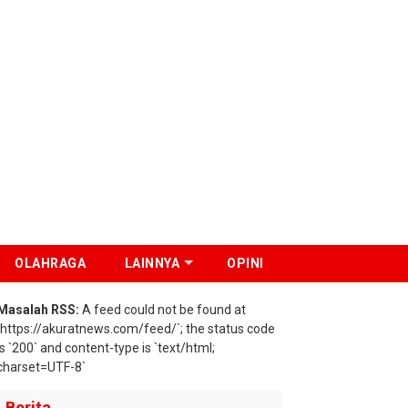
OLAHRAGA
LAINNYA
OPINI
Masalah RSS:
A feed could not be found at
`https://akuratnews.com/feed/`; the status code
is `200` and content-type is `text/html;
charset=UTF-8`
Berita