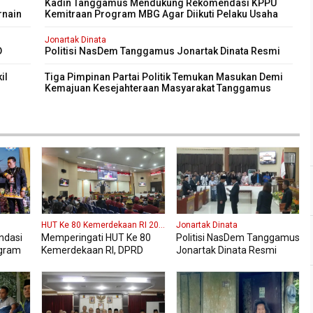
Kadin Tanggamus Mendukung Rekomendasi KPPU
rnain
Kemitraan Program MBG Agar Diikuti Pelaku Usaha
Kali
Lokal Kabupaten
Jonartak Dinata
D
Politisi NasDem Tanggamus Jonartak Dinata Resmi
purna
Dilantik Jadi Anggota DPRD Tanggamus
il
Tiga Pimpinan Partai Politik Temukan Masukan Demi
Kemajuan Kesejahteraan Masyarakat Tanggamus
HUT Ke 80 Kemerdekaan RI 2025
Jonartak Dinata
ndasi
Memperingati HUT Ke 80
Politisi NasDem Tanggamus
gram
Kemerdekaan RI, DPRD
Jonartak Dinata Resmi
aku
Kabupaten Tanggamus
Dilantik Jadi Anggota DPRD
ten
Menggelar Sidang
Tanggamus
Paripurna Istimewa