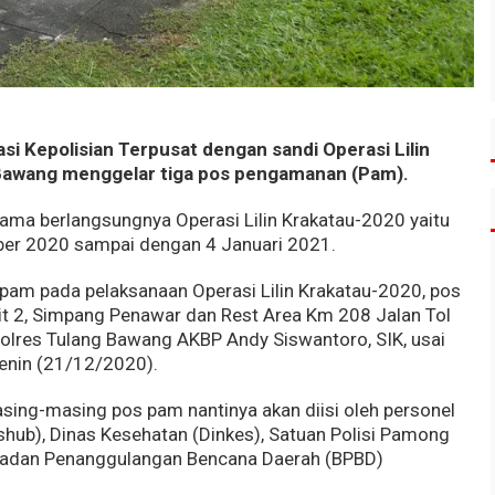
i Kepolisian Terpusat dengan sandi Operasi Lilin
 Bawang menggelar tiga pos pengamanan (Pam).
lama berlangsungnya Operasi Lilin Krakatau-2020 yaitu
mber 2020 sampai dengan 4 Januari 2021.
 pam pada pelaksanaan Operasi Lilin Krakatau-2020, pos
it 2, Simpang Penawar dan Rest Area Km 208 Jalan Tol
polres Tulang Bawang AKBP Andy Siswantoro, SIK, usai
enin (21/12/2020).
ing-masing pos pam nantinya akan diisi oleh personel
ishub), Dinas Kesehatan (Dinkes), Satuan Polisi Pamong
 Badan Penanggulangan Bencana Daerah (BPBD)