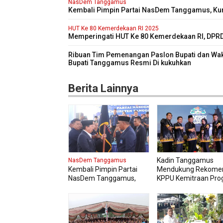
NasDem Tanggamus
Kembali Pimpin Partai NasDem Tanggamus, Ku
Targetkan Kursi di Pemilu 2029 Mendatang Dua 
lipat
HUT Ke 80 Kemerdekaan RI 2025
Memperingati HUT Ke 80 Kemerdekaan RI, DPR
Kabupaten Tanggamus Menggelar Sidang Pari
Istimewa
Ribuan Tim Pemenangan Paslon Bupati dan Wak
Bupati Tanggamus Resmi Di kukuhkan
Berita Lainnya
Kadin Tanggamus
NasDem Tanggamus
Kembali Pimpin Partai
Mendukung Rekome
NasDem Tanggamus,
KPPU Kemitraan Pro
Kurnain Targetkan Kursi
MBG Agar Diikuti Pel
di Pemilu 2029
Usaha Lokal Kabupa
Mendatang Dua Kali lipat