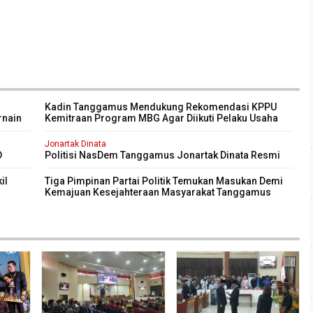
Kadin Tanggamus Mendukung Rekomendasi KPPU
rnain
Kemitraan Program MBG Agar Diikuti Pelaku Usaha
Kali
Lokal Kabupaten
Jonartak Dinata
D
Politisi NasDem Tanggamus Jonartak Dinata Resmi
purna
Dilantik Jadi Anggota DPRD Tanggamus
il
Tiga Pimpinan Partai Politik Temukan Masukan Demi
Kemajuan Kesejahteraan Masyarakat Tanggamus