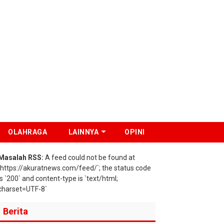
OLAHRAGA
LAINNYA
OPINI
Masalah RSS:
A feed could not be found at
`https://akuratnews.com/feed/`; the status code
is `200` and content-type is `text/html;
charset=UTF-8`
Berita