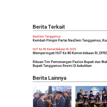
Berita Terkait
NasDem Tanggamus
Kembali Pimpin Partai NasDem Tanggamus, Ku
Targetkan Kursi di Pemilu 2029 Mendatang Dua 
lipat
HUT Ke 80 Kemerdekaan RI 2025
Memperingati HUT Ke 80 Kemerdekaan RI, DPR
Kabupaten Tanggamus Menggelar Sidang Pari
Istimewa
Ribuan Tim Pemenangan Paslon Bupati dan Wak
Bupati Tanggamus Resmi Di kukuhkan
Berita Lainnya