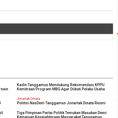
Kadin Tanggamus Mendukung Rekomendasi KPPU
rnain
Kemitraan Program MBG Agar Diikuti Pelaku Usaha
Kali
Lokal Kabupaten
Jonartak Dinata
D
Politisi NasDem Tanggamus Jonartak Dinata Resmi
purna
Dilantik Jadi Anggota DPRD Tanggamus
il
Tiga Pimpinan Partai Politik Temukan Masukan Demi
Kemajuan Kesejahteraan Masyarakat Tanggamus