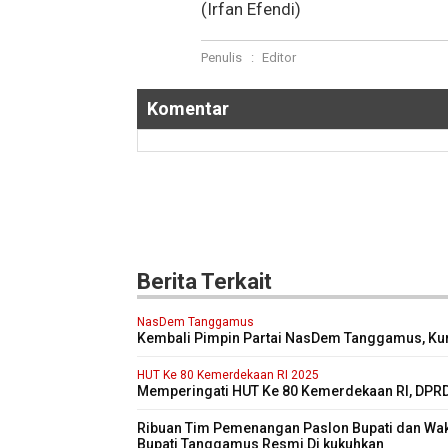
(Irfan Efendi)
Penulis
:
Editor
Komentar
Berita Terkait
NasDem Tanggamus
Kembali Pimpin Partai NasDem Tanggamus, Ku
Targetkan Kursi di Pemilu 2029 Mendatang Dua 
lipat
HUT Ke 80 Kemerdekaan RI 2025
Memperingati HUT Ke 80 Kemerdekaan RI, DPR
Kabupaten Tanggamus Menggelar Sidang Pari
Istimewa
Ribuan Tim Pemenangan Paslon Bupati dan Wak
Bupati Tanggamus Resmi Di kukuhkan