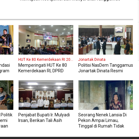
HUT Ke 80 Kemerdekaan RI 2025
Jonartak Dinata
ndasi
Memperingati HUT Ke 80
Politisi NasDem Tanggamus
gram
Kemerdekaan RI, DPRD
Jonartak Dinata Resmi
aku
Kabupaten Tanggamus
Dilantik Jadi Anggota DPRD
ten
Menggelar Sidang
Tanggamus
Paripurna Istimewa
Politik
Penjabat Bupati Ir. Mulyadi
Seorang Nenek Lansia Di
emi
Irsan, Berikan Tali Asih
Pekon Ampai Limau,
raan
Tinggal di Rumah Tidak
mus
Layak Seorang Diri