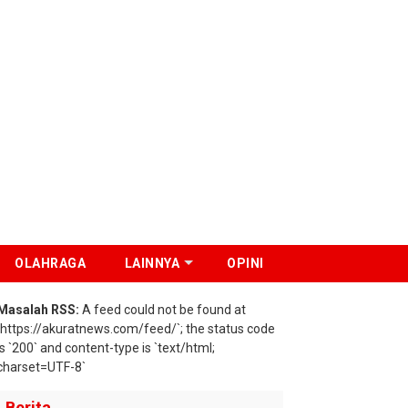
OLAHRAGA
LAINNYA
OPINI
Masalah RSS:
A feed could not be found at
`https://akuratnews.com/feed/`; the status code
is `200` and content-type is `text/html;
charset=UTF-8`
Berita