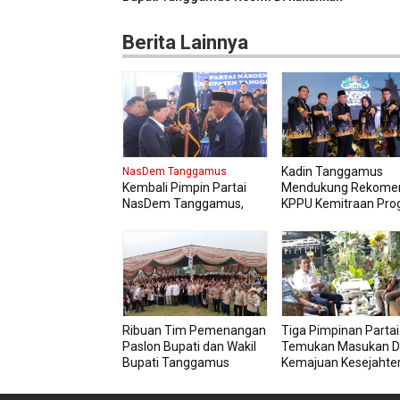
Berita Lainnya
Kadin Tanggamus
NasDem Tanggamus
Kembali Pimpin Partai
Mendukung Rekome
NasDem Tanggamus,
KPPU Kemitraan Pro
Kurnain Targetkan Kursi
MBG Agar Diikuti Pel
di Pemilu 2029
Usaha Lokal Kabupa
Mendatang Dua Kali lipat
Ribuan Tim Pemenangan
Tiga Pimpinan Partai 
Paslon Bupati dan Wakil
Temukan Masukan D
Bupati Tanggamus
Kemajuan Kesejahte
Resmi Di kukuhkan
Masyarakat Tangga