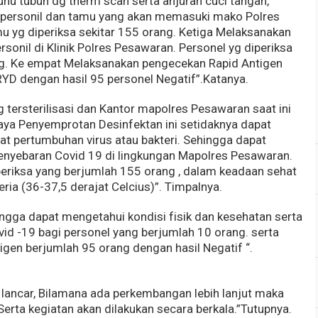
u tubuh dg therm scan serta anjuran cuci tangan,
 personil dan tamu yang akan memasuki mako Polres
 yg diperiksa sekitar 155 orang. Ketiga Melaksanakan
sonil di Klinik Polres Pesawaran. Personel yg diperiksa
g. Ke empat Melaksanakan pengecekan Rapid Antigen
RYD dengan hasil 95 personel Negatif”.Katanya.
g tersterilisasi dan Kantor mapolres Pesawaran saat ini
aya Penyemprotan Desinfektan ini setidaknya dapat
 pertumbuhan virus atau bakteri. Sehingga dapat
nyebaran Covid 19 di lingkungan Mapolres Pesawaran.
periksa yang berjumlah 155 orang , dalam keadaan sehat
ria (36-37,5 derajat Celcius)”. Timpalnya.
ingga dapat mengetahui kondisi fisik dan kesehatan serta
vid -19 bagi personel yang berjumlah 10 orang. serta
en berjumlah 95 orang dengan hasil Negatif “.
 lancar, Bilamana ada perkembangan lebih lanjut maka
Serta kegiatan akan dilakukan secara berkala.”Tutupnya.