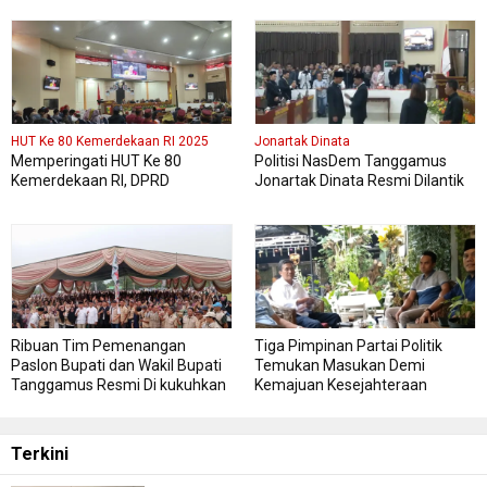
Dua Kali lipat
HUT Ke 80 Kemerdekaan RI 2025
Jonartak Dinata
Memperingati HUT Ke 80
Politisi NasDem Tanggamus
Kemerdekaan RI, DPRD
Jonartak Dinata Resmi Dilantik
Kabupaten Tanggamus
Jadi Anggota DPRD
Menggelar Sidang Paripurna
Tanggamus
Istimewa
Ribuan Tim Pemenangan
Tiga Pimpinan Partai Politik
Paslon Bupati dan Wakil Bupati
Temukan Masukan Demi
Tanggamus Resmi Di kukuhkan
Kemajuan Kesejahteraan
Masyarakat Tanggamus
Terkini