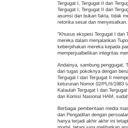
Tergugat I, Tergugat II dan Terg
Tergugat I, Tergugat II dan Tergu
asumsi dan bukan fakta, tidak m
retorika sesat dan menyesatkan.
"Khusus ekspesi Tergugat I dan 
mereka dalam menjalankan Tupo
keberpihakan mereka kepada par
memperjualbelikan integritas me
Andainya, sambung penggugat, Ter
dan tugas pokoknya dengan benar d
Tergugat I dan Tergugat II mempe
keturunan Nomor 02/PL/II/1983 tan
Kalaulah Tergugat I dan Terguga
dan Komisi Nasional HAM, sudah b
Berbagai pemberitaan media mass
dan Pengadilan dengan persoala
hanya terjadi akhir akhir ini tet
modal, tetapi juga melibatkan a