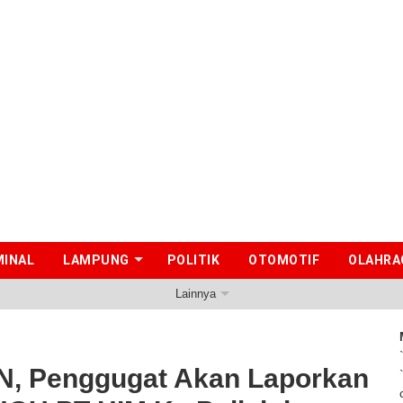
MINAL
LAMPUNG
POLITIK
OTOMOTIF
OLAHRA
Lainnya
Penggugat Akan Laporkan Indikasi Mafia Tanah HGU PT HIM Ke Polisi dan 
UN, Penggugat Akan Laporkan