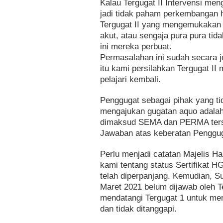
Kalau Tergugat II Intervensi me
jadi tidak paham perkembangan h
Tergugat II yang mengemukakan d
akut, atau sengaja pura pura tid
ini mereka perbuat.
Permasalahan ini sudah secara j
itu kami persilahkan Tergugat I
pelajari kembali.
Penggugat sebagai pihak yang ti
mengajukan gugatan aquo adala
dimaksud SEMA dan PERMA terseb
Jawaban atas keberatan Penggug
Perlu menjadi catatan Majelis 
kami tentang status Sertifikat 
telah diperpanjang. Kemudian, S
Maret 2021 belum dijawab oleh T
mendatangi Tergugat 1 untuk mem
dan tidak ditanggapi.