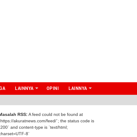
GA
LAINNYA
OPINI
LAINNYA
KPK
Masalah RSS:
A feed could not be found at
`https://akuratnews.com/feed/`; the status code is
`200` and content-type is `text/html;
charset=UTF-8`