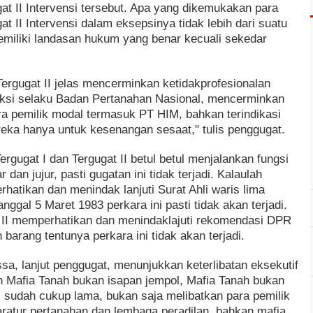
ugat II Intervensi tersebut. Apa yang dikemukakan para
gat II Intervensi dalam eksepsinya tidak lebih dari suatu
emiliki landasan hukum yang benar kecuali sekedar
Tergugat II jelas mencerminkan ketidakprofesionalan
ksi selaku Badan Pertanahan Nasional, mencerminkan
a pemilik modal termasuk PT HIM, bahkan terindikasi
reka hanya untuk kesenangan sesaat," tulis penggugat.
gugat I dan Tergugat II betul betul menjalankan fungsi
an jujur, pasti gugatan ini tidak terjadi. Kalaulah
rhatikan dan menindak lanjuti Surat Ahli waris lima
ggal 5 Maret 1983 perkara ini pasti tidak akan terjadi.
t II memperhatikan dan menindaklajuti rekomendasi DPR
arang tentunya perkara ini tidak akan terjadi.
a, lanjut penggugat, menunjukkan keterlibatan eksekutif
n Mafia Tanah bukan isapan jempol, Mafia Tanah bukan
api sudah cukup lama, bukan saja melibatkan para pemilik
paratur pertanahan dan lembaga peradilan, bahkan mafia