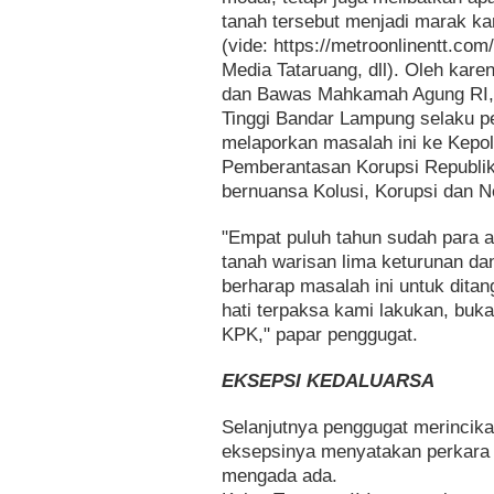
tanah tersebut menjadi marak k
(vide: https://metroonlinentt.co
Media Tataruang, dll). Oleh kare
dan Bawas Mahkamah Agung RI, 
Tinggi Bandar Lampung selaku p
melaporkan masalah ini ke Kepo
Pemberantasan Korupsi Republik 
bernuansa Kolusi, Korupsi dan N
"Empat puluh tahun sudah para a
tanah warisan lima keturunan d
berharap masalah ini untuk dita
hati terpaksa kami lakukan, buka
KPK," papar penggugat.
EKSEPSI KEDALUARSA
Selanjutnya penggugat merincikan
eksepsinya menyatakan perkara 
mengada ada.