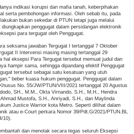
danya indikasi korupsi dan mafia tanah, keberpihakan
l serta pembohongan informasi. Oleh sebab itu, pada
akukan bukan sekedar di PTUN tetapi juga melalui
t diungkapkan penggugat dalam persidangan elektronik
ksepsi para tergugat oleh Penggugat.
ra seksama jawaban Tergugat I tertanggal 7 Oktober
rgugat II Intervensi masing masing tertanggal 29
 hal eksepsi Para Tergugat tersebut memuat judul dan
knya hampir sama, sehingga dipandang efektif Penggugat
ugat tersebut sebagai satu kesatuan yang utuh
angan," beber kuasa hukum penggugat. Penggugat dalam
 Khusus No. 55/JW/PTUN/VIII/2021 tertanggal 20 Agustus
dodo, SH., M.M., Okta Virnando, S.H., M.H., Hendra
 Ahmad Mustofa, S.H., Anriyadi, S.H., dan Maylinda
ukum Justice Warrior kota Metro. Seperti dilihat dalam
ronik atau e-Court perkara Nomor 39/Pdt.G/2021/PTUN.BL
/10).
mbantah dan menolak secara tegas seluruh Eksepsi