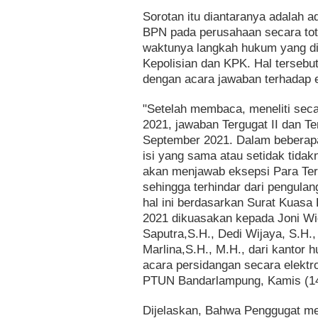
Sorotan itu diantaranya adalah a
BPN pada perusahaan secara tota
waktunya langkah hukum yang dil
Kepolisian dan KPK. Hal tersebu
dengan acara jawaban terhadap e
"Setelah membaca, meneliti seca
2021, jawaban Tergugat II dan Te
September 2021. Dalam beberapa
isi yang sama atau setidak tida
akan menjawab eksepsi Para Terg
sehingga terhindar dari pengul
hal ini berdasarkan Surat Kuasa
2021 dikuasakan kepada Joni Wi
Saputra,S.H., Dedi Wijaya, S.H.,
Marlina,S.H., M.H., dari kantor h
acara persidangan secara elekt
PTUN Bandarlampung, Kamis (14
Dijelaskan, Bahwa Penggugat me