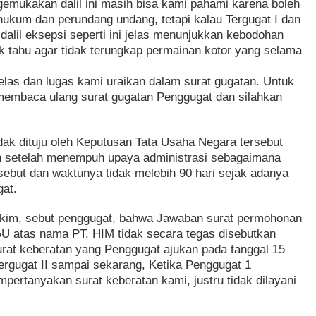
ngemukakan dalil ini masih bisa kami pahami karena boleh
ukum dan perundang undang, tetapi kalau Tergugat I dan
alil eksepsi seperti ini jelas menunjukkan kebodohan
ak tahu agar tidak terungkap permainan kotor yang selama
elas dan lugas kami uraikan dalam surat gugatan. Untuk
I membaca ulang surat gugatan Penggugat dan silahkan
dak dituju oleh Keputusan Tata Usaha Negara tersebut
h setelah menempuh upaya administrasi sebagaimana
ut dan waktunya tidak melebih 90 hari sejak adanya
at.
Hakim, sebut penggugat, bahwa Jawaban surat permohonan
HGU atas nama PT. HIM tidak secara tegas disebutkan
urat keberatan yang Penggugat ajukan pada tanggal 15
ergugat II sampai sekarang, Ketika Penggugat 1
pertanyakan surat keberatan kami, justru tidak dilayani