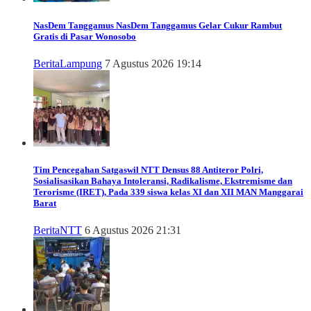
NasDem Tanggamus
NasDem Tanggamus Gelar Cukur Rambut
Gratis di Pasar Wonosobo
Berita
Lampung
7 Agustus 2026 19:14
Tim Pencegahan Satgaswil NTT Densus 88 Antiteror Polri,
Sosialisasikan Bahaya Intoleransi, Radikalisme, Ekstremisme dan
Terorisme (IRET), Pada 339 siswa kelas XI dan XII MAN Manggarai
Barat
Berita
NTT
6 Agustus 2026 21:31