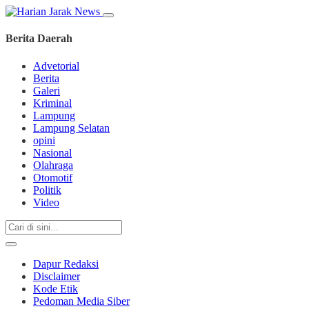
Berita Daerah
Advetorial
Berita
Galeri
Kriminal
Lampung
Lampung Selatan
opini
Nasional
Olahraga
Otomotif
Politik
Video
Dapur Redaksi
Disclaimer
Kode Etik
Pedoman Media Siber