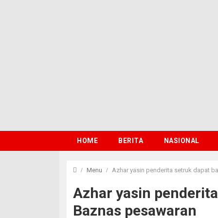
HOME
BERITA
NASIONAL
Menu
Azhar yasin penderita setruk dapat 
Azhar yasin penderita
Baznas pesawaran