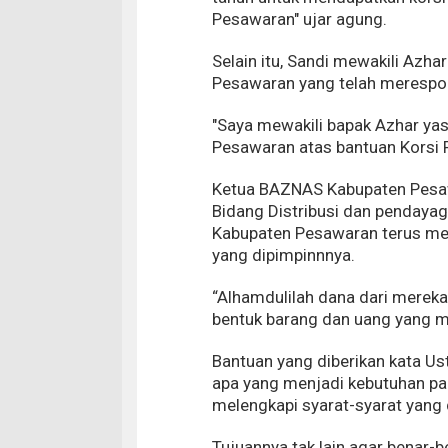
Pesawaran" ujar agung.
Selain itu, Sandi mewakili Azh
Pesawaran yang telah merespo
"Saya mewakili bapak Azhar ya
Pesawaran atas bantuan Korsi R
Ketua BAZNAS Kabupaten Pesawa
Bidang Distribusi dan pendayag
Kabupaten Pesawaran terus men
yang dipimpinnnya.
“Alhamdulilah dana dari mereka
bentuk barang dan uang yang m
Bantuan yang diberikan kata U
apa yang menjadi kebutuhan pal
melengkapi syarat-syarat yang 
Tujuannya tak lain agar benar-