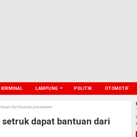
KRIMINAL
LAMPUNG
POLITIK
OTOMOTIF
bantuan dari Baznas pesawaran
 setruk dapat bantuan dari