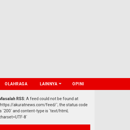
OLAHRAGA
LAINNYA
OPINI
Masalah RSS:
A feed could not be found at
`https://akuratnews.com/feed/`; the status code
is `200` and content-type is `text/html;
charset=UTF-8`
Berita