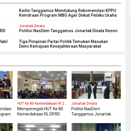
Kadin Tanggamus Mendukung Rekomendasi KPPU
Kemitraan Program MBG Agar Diikuti Pelaku Usaha
datang
Lokal Kabupaten
Jonartak Dinata
PRD
Politisi NasDem Tanggamus Jonartak Dinata Resmi
Dilantik Jadi Anggota DPRD Tanggamus
akil
Tiga Pimpinan Partai Politik Temukan Masukan
Demi Kemajuan Kesejahteraan Masyarakat
Tanggamus
HUT Ke 80 Kemerdekaan RI 2025
Jonartak Dinata
ndasi
Memperingati HUT Ke 80
Politisi NasDem
ogram
Kemerdekaan RI, DPRD
Tanggamus Jonartak
laku
Kabupaten Tanggamus
Dinata Resmi Dilantik Jadi
aten
Menggelar Sidang
Anggota DPRD
Paripurna Istimewa
Tanggamus