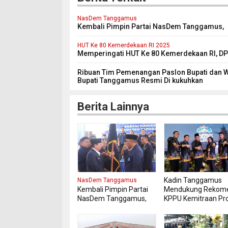
NasDem Tanggamus
Kembali Pimpin Partai NasDem Tanggamus,
Kurnain Targetkan Kursi di Pemilu 2029 Men
Dua Kali lipat
HUT Ke 80 Kemerdekaan RI 2025
Memperingati HUT Ke 80 Kemerdekaan RI, D
Kabupaten Tanggamus Menggelar Sidang
Paripurna Istimewa
Ribuan Tim Pemenangan Paslon Bupati dan W
Bupati Tanggamus Resmi Di kukuhkan
Berita Lainnya
Kadin Tanggamus
NasDem Tanggamus
Kembali Pimpin Partai
Mendukung Rekome
NasDem Tanggamus,
KPPU Kemitraan Pr
Kurnain Targetkan Kursi
MBG Agar Diikuti Pe
di Pemilu 2029
Usaha Lokal Kabup
Mendatang Dua Kali