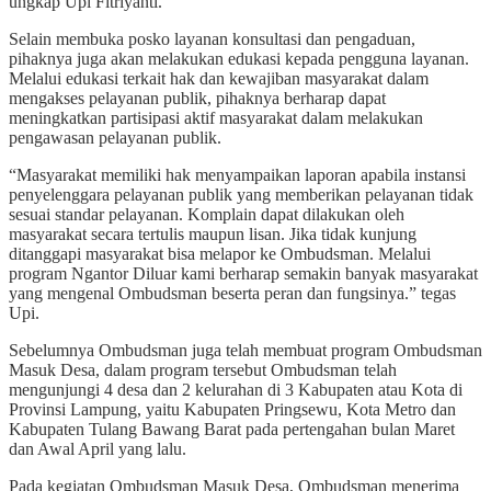
ungkap Upi Fitriyanti.
Selain membuka posko layanan konsultasi dan pengaduan,
pihaknya juga akan melakukan edukasi kepada pengguna layanan.
Melalui edukasi terkait hak dan kewajiban masyarakat dalam
mengakses pelayanan publik, pihaknya berharap dapat
meningkatkan partisipasi aktif masyarakat dalam melakukan
pengawasan pelayanan publik.
“Masyarakat memiliki hak menyampaikan laporan apabila instansi
penyelenggara pelayanan publik yang memberikan pelayanan tidak
sesuai standar pelayanan. Komplain dapat dilakukan oleh
masyarakat secara tertulis maupun lisan. Jika tidak kunjung
ditanggapi masyarakat bisa melapor ke Ombudsman. Melalui
program Ngantor Diluar kami berharap semakin banyak masyarakat
yang mengenal Ombudsman beserta peran dan fungsinya.” tegas
Upi.
Sebelumnya Ombudsman juga telah membuat program Ombudsman
Masuk Desa, dalam program tersebut Ombudsman telah
mengunjungi 4 desa dan 2 kelurahan di 3 Kabupaten atau Kota di
Provinsi Lampung, yaitu Kabupaten Pringsewu, Kota Metro dan
Kabupaten Tulang Bawang Barat pada pertengahan bulan Maret
dan Awal April yang lalu.
Pada kegiatan Ombudsman Masuk Desa, Ombudsman menerima