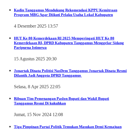
Kadin Tanggamus Mendukung Rekomendasi KPPU Kemitraan
Program MBG Agar Diikuti Pelaku Usaha Lokal Kabupaten
4 Desember 2025 13:57
HUT Ke 80 Kemerdekaan RI 2025
Memperingati HUT Ke 80
Kemerdekaan RI, DPRD Kabupaten Tanggamus Menggelar Sidang
Paripurna Istimewa
15 Agustus 2025 20:30
Jonartak Dinata
Politisi NasDem Tanggamus Jonartak Dinata Resmi
Dilantik Jadi Anggota DPRD Tanggamus
Selasa, 8 Apr 2025 22:05
Ribuan Tim Pemenangan Paslon Bupati dan Wakil Bupati
Tanggamus Resmi Di kukuhkan
Jumat, 15 Nov 2024 12:08
Tiga Pimpinan Partai Politik Temukan Masukan Demi Kemajuan