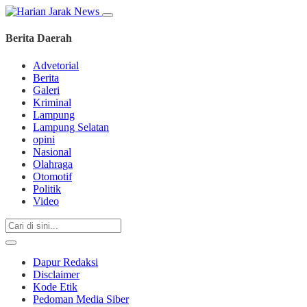
Berita Daerah
Advetorial
Berita
Galeri
Kriminal
Lampung
Lampung Selatan
opini
Nasional
Olahraga
Otomotif
Politik
Video
Dapur Redaksi
Disclaimer
Kode Etik
Pedoman Media Siber