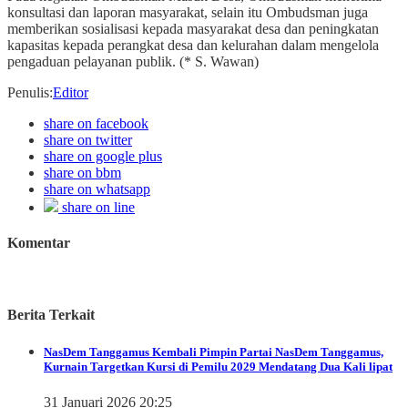
konsultasi dan laporan masyarakat, selain itu Ombudsman juga
memberikan sosialisasi kepada masyarakat desa dan peningkatan
kapasitas kepada perangkat desa dan kelurahan dalam mengelola
pengaduan pelayanan publik. (* S. Wawan)
Penulis
:
Editor
share on facebook
share on twitter
share on google plus
share on bbm
share on whatsapp
share on line
Komentar
Berita Terkait
NasDem Tanggamus
Kembali Pimpin Partai NasDem Tanggamus,
Kurnain Targetkan Kursi di Pemilu 2029 Mendatang Dua Kali lipat
31 Januari 2026 20:25