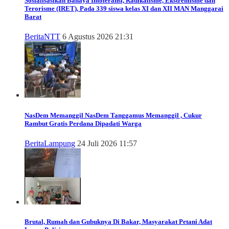
Sosialisasikan Bahaya Intoleransi, Radikalisme, Ekstremisme dan
Terorisme (IRET), Pada 339 siswa kelas XI dan XII MAN Manggarai
Barat
Berita
NTT
6 Agustus 2026 21:31
NasDem Memanggil
NasDem Tanggamus Memanggil , Cukur
Rambut Gratis Perdana Dipadati Warga
Berita
Lampung
24 Juli 2026 11:57
Brutal, Rumah dan Gubuknya Di Bakar, Masyarakat Petani Adat