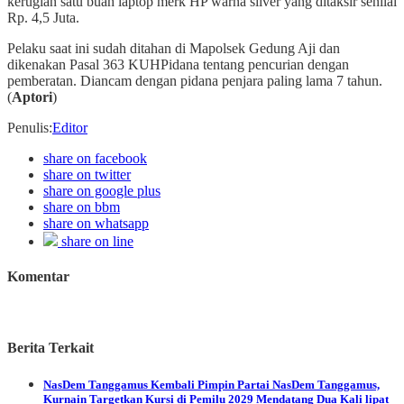
kerugian satu buah laptop merk HP warna silver yang ditaksir senilai
Rp. 4,5 Juta.
Pelaku saat ini sudah ditahan di Mapolsek Gedung Aji dan
dikenakan Pasal 363 KUHPidana tentang pencurian dengan
pemberatan. Diancam dengan pidana penjara paling lama 7 tahun.
(
Aptori
)
Penulis
:
Editor
share on facebook
share on twitter
share on google plus
share on bbm
share on whatsapp
share on line
Komentar
Berita Terkait
NasDem Tanggamus
Kembali Pimpin Partai NasDem Tanggamus,
Kurnain Targetkan Kursi di Pemilu 2029 Mendatang Dua Kali lipat