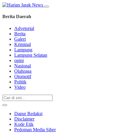
Berita Daerah
Advetorial
Berita
Galeri
Kriminal
Lampung
Lampung Selatan
opini
Nasional
Olahraga
Otomotif
Politik
Video
Dapur Redaksi
Disclaimer
Kode Etik
Pedoman Media Siber