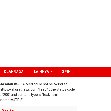
OLAHRAGA
LAINNYA
OPINI
Masalah RSS:
A feed could not be found at
`https://akuratnews.com/feed/`; the status code
is `200` and content-type is `text/html;
charset=UTF-8`
Berita