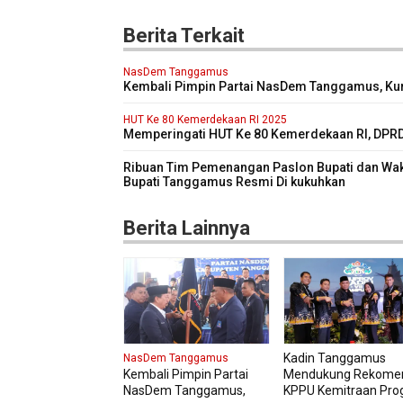
Berita Terkait
NasDem Tanggamus
Kembali Pimpin Partai NasDem Tanggamus, Ku
Targetkan Kursi di Pemilu 2029 Mendatang Dua 
lipat
HUT Ke 80 Kemerdekaan RI 2025
Memperingati HUT Ke 80 Kemerdekaan RI, DPR
Kabupaten Tanggamus Menggelar Sidang Pari
Istimewa
Ribuan Tim Pemenangan Paslon Bupati dan Wak
Bupati Tanggamus Resmi Di kukuhkan
Berita Lainnya
Kadin Tanggamus
NasDem Tanggamus
Kembali Pimpin Partai
Mendukung Rekome
NasDem Tanggamus,
KPPU Kemitraan Pro