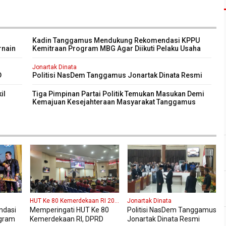
Kadin Tanggamus Mendukung Rekomendasi KPPU
rnain
Kemitraan Program MBG Agar Diikuti Pelaku Usaha
Kali
Lokal Kabupaten
Jonartak Dinata
D
Politisi NasDem Tanggamus Jonartak Dinata Resmi
purna
Dilantik Jadi Anggota DPRD Tanggamus
il
Tiga Pimpinan Partai Politik Temukan Masukan Demi
Kemajuan Kesejahteraan Masyarakat Tanggamus
HUT Ke 80 Kemerdekaan RI 2025
Jonartak Dinata
ndasi
Memperingati HUT Ke 80
Politisi NasDem Tanggamus
gram
Kemerdekaan RI, DPRD
Jonartak Dinata Resmi