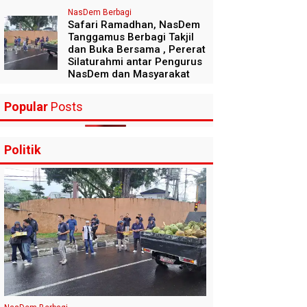
NasDem Berbagi
Safari Ramadhan, NasDem
Tanggamus Berbagi Takjil
dan Buka Bersama , Pererat
Silaturahmi antar Pengurus
NasDem dan Masyarakat
Popular
Posts
Politik