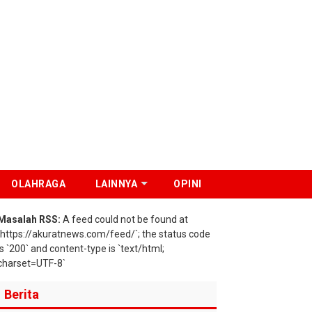
OLAHRAGA
LAINNYA
OPINI
Masalah RSS:
A feed could not be found at
`https://akuratnews.com/feed/`; the status code
is `200` and content-type is `text/html;
charset=UTF-8`
Berita