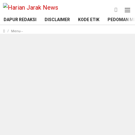
DAPUR REDAKSI
DISCLAIMER
KODE ETIK
PEDOMAN ME
Polsek Dente Teladas Gelar Rekonstruksi Pembunuhan Beren
Menu