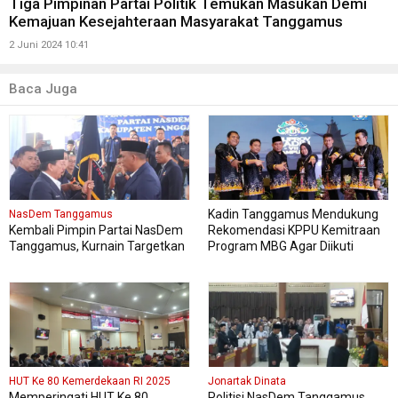
Tiga Pimpinan Partai Politik Temukan Masukan Demi
Kemajuan Kesejahteraan Masyarakat Tanggamus
2 Juni 2024 10:41
Baca Juga
Kadin Tanggamus Mendukung
NasDem Tanggamus
Kembali Pimpin Partai NasDem
Rekomendasi KPPU Kemitraan
Tanggamus, Kurnain Targetkan
Program MBG Agar Diikuti
Kursi di Pemilu 2029 Mendatang
Pelaku Usaha Lokal Kabupaten
Dua Kali lipat
HUT Ke 80 Kemerdekaan RI 2025
Jonartak Dinata
Memperingati HUT Ke 80
Politisi NasDem Tanggamus