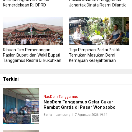
Kemerdekaan RI, DPRD
Jonartak Dinata Resmi Dilantik
Kabupaten Tanggamus
Jadi Anggota DPRD
Menggelar Sidang Paripurna
Tanggamus
Istimewa
Ribuan Tim Pemenangan
Tiga Pimpinan Partai Politik
Paslon Bupati dan Wakil Bupati
Temukan Masukan Demi
Tanggamus Resmi Di kukuhkan
Kemajuan Kesejahteraan
Masyarakat Tanggamus
Terkini
NasDem Tanggamus
NasDem Tanggamus Gelar Cukur
Rambut Gratis di Pasar Wonosobo
Berita
Lampung
7 Agustus 2026 19:14