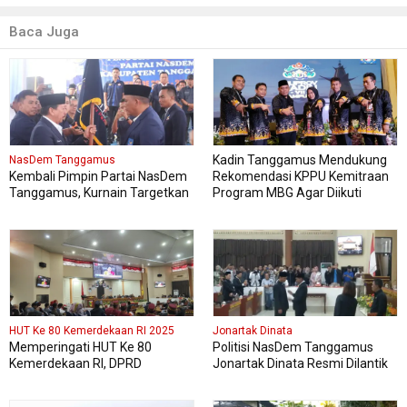
Baca Juga
Kadin Tanggamus Mendukung
NasDem Tanggamus
Kembali Pimpin Partai NasDem
Rekomendasi KPPU Kemitraan
Tanggamus, Kurnain Targetkan
Program MBG Agar Diikuti
Kursi di Pemilu 2029 Mendatang
Pelaku Usaha Lokal Kabupaten
Dua Kali lipat
HUT Ke 80 Kemerdekaan RI 2025
Jonartak Dinata
Memperingati HUT Ke 80
Politisi NasDem Tanggamus
Kemerdekaan RI, DPRD
Jonartak Dinata Resmi Dilantik
Kabupaten Tanggamus
Jadi Anggota DPRD
Menggelar Sidang Paripurna
Tanggamus