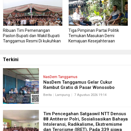
Istimewa
Ribuan Tim Pemenangan
Tiga Pimpinan Partai Politik
Paslon Bupati dan Wakil Bupati
Temukan Masukan Demi
Tanggamus Resmi Di kukuhkan
Kemajuan Kesejahteraan
Masyarakat Tanggamus
Terkini
NasDem Tanggamus
NasDem Tanggamus Gelar Cukur
Rambut Gratis di Pasar Wonosobo
Berita
Lampung
7 Agustus 2026 19:14
Tim Pencegahan Satgaswil NTT Densus
88 Antiteror Polri, Sosialisasikan Bahaya
Intoleransi, Radikalisme, Ekstremisme
dan Terorisme (IRET), Pada 339 siswa