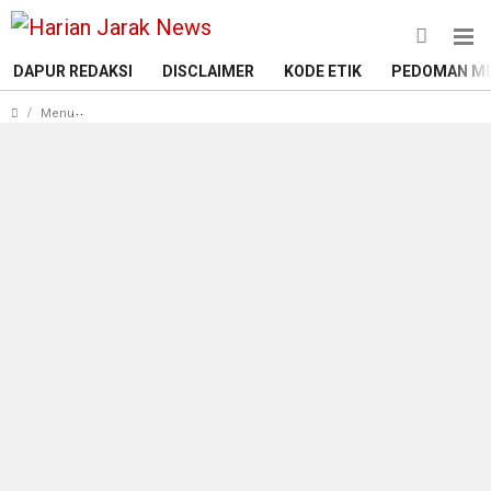
DAPUR REDAKSI
DISCLAIMER
KODE ETIK
PEDOMAN ME
Tiga Penyimbang Adat Lampung yang ada di kabupaten Pesa
Menu