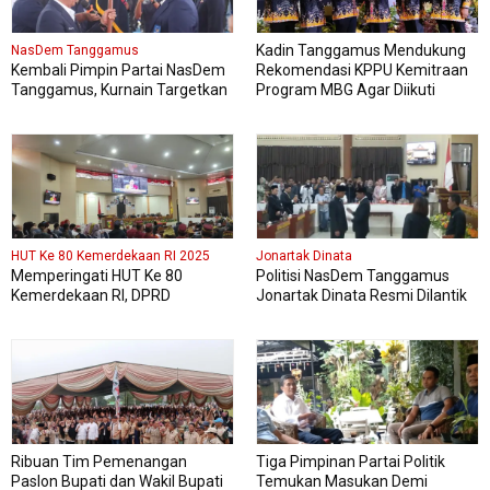
Kadin Tanggamus Mendukung
NasDem Tanggamus
Kembali Pimpin Partai NasDem
Rekomendasi KPPU Kemitraan
Tanggamus, Kurnain Targetkan
Program MBG Agar Diikuti
Kursi di Pemilu 2029 Mendatang
Pelaku Usaha Lokal Kabupaten
Dua Kali lipat
HUT Ke 80 Kemerdekaan RI 2025
Jonartak Dinata
Memperingati HUT Ke 80
Politisi NasDem Tanggamus
Kemerdekaan RI, DPRD
Jonartak Dinata Resmi Dilantik
Kabupaten Tanggamus
Jadi Anggota DPRD
Menggelar Sidang Paripurna
Tanggamus
Istimewa
Ribuan Tim Pemenangan
Tiga Pimpinan Partai Politik
Paslon Bupati dan Wakil Bupati
Temukan Masukan Demi