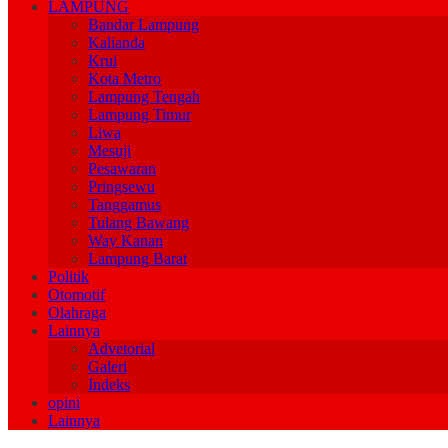
LAMPUNG
Bandar Lampung
Kalianda
Krui
Kota Metro
Lampung Tengah
Lampung Timur
Liwa
Mesuji
Pesawaran
Pringsewu
Tanggamus
Tulang Bawang
Way Kanan
Lampung Barat
Politik
Otomotif
Olahraga
Lainnya
Advetorial
Galeri
Indeks
opini
Lainnya