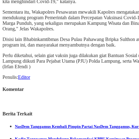
kita menghindari Covid-19," katanya.
Sementara itu, Wakapolres Pesawaran mewakili Kapolres mengataka
mendukung program Pemerintah dalam Percepatan Vaksinasi Covid-19
Marga Punduh, yang sekaligus merupakan Kampung Wisata dan Binaa
Orang," Jelas Wakapolres.
Disisi lain Bhabinkamtibmas Desa Pulau Pahawang Bripka Sulthon at
program ini, dan masyarakat menyambutnya dengan baik.
Perlu diketahui, selain giat vaksin juga dilakukan giat Bantuan S
Lampung diikuti Para Pejabat Utama (PJU) Polda Lampung, serta W
(Irfan Efendi )
Penulis
:
Editor
Komentar
Berita Terkait
NasDem Tanggamus
Kembali Pimpin Partai NasDem Tanggamus, Kurna
Kadin Tanggamus Mendukung Rekomendasi KPPU Kemitraan Program