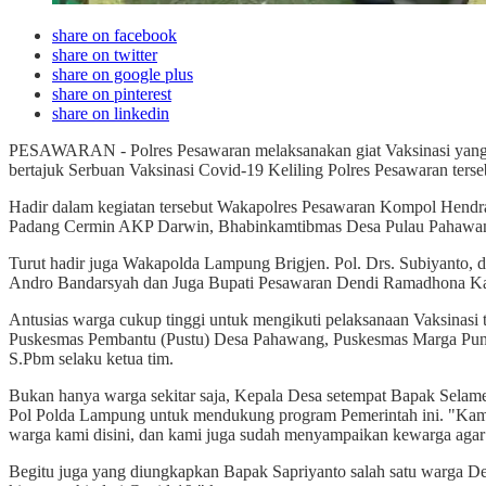
share on facebook
share on twitter
share on google plus
share on pinterest
share on linkedin
PESAWARAN - Polres Pesawaran melaksanakan giat Vaksinasi yang
bertajuk Serbuan Vaksinasi Covid-19 Keliling Polres Pesawaran terse
Hadir dalam kegiatan tersebut Wakapolres Pesawaran Kompol Hend
Padang Cermin AKP Darwin, Bhabinkamtibmas Desa Pulau Pahawang
Turut hadir juga Wakapolda Lampung Brigjen. Pol. Drs. Subiyanto
Andro Bandarsyah dan Juga Bupati Pesawaran Dendi Ramadhona Kal
Antusias warga cukup tinggi untuk mengikuti pelaksanaan Vaksinasi
Puskesmas Pembantu (Pustu) Desa Pahawang, Puskesmas Marga Pu
S.Pbm selaku ketua tim.
Bukan hanya warga sekitar saja, Kepala Desa setempat Bapak Selam
Pol Polda Lampung untuk mendukung program Pemerintah ini. "Kami
warga kami disini, dan kami juga sudah menyampaikan kewarga agar t
Begitu juga yang diungkapkan Bapak Sapriyanto salah satu warga Des