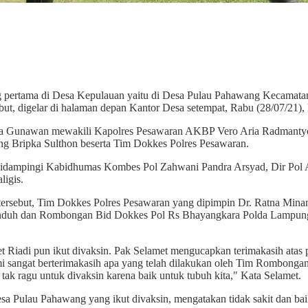
 pertama di Desa Kepulauan yaitu di Desa Pulau Pahawang Kecamat
but, digelar di halaman depan Kantor Desa setempat, Rabu (28/07/21),
ra Gunawan mewakili Kapolres Pesawaran AKBP Vero Aria Radmantyo b
 Bripka Sulthon beserta Tim Dokkes Polres Pesawaran.
, didampingi Kabidhumas Kombes Pol Zahwani Pandra Arsyad, Dir Pol
igis.
 tersebut, Tim Dokkes Polres Pesawaran yang dipimpin Dr. Ratna Minan
nduh dan Rombongan Bid Dokkes Pol Rs Bhayangkara Polda Lampun
et Riadi pun ikut divaksin. Pak Selamet mengucapkan terimakasih a
 sangat berterimakasih apa yang telah dilakukan oleh Tim Rombong
ak ragu untuk divaksin karena baik untuk tubuh kita," Kata Selamet.
a Pulau Pahawang yang ikut divaksin, mengatakan tidak sakit dan baik