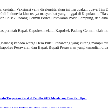
n, kegiatan Vaksinasi yang diselenggarakan ini merupakan upaya Ti
 di Indonesia khususnya masyarakat yang tinggal di Kepulauan. "Sas
n Polsek Padang Cermin Polres Pesawaran Polda Lampung, dan alham
as perintah Bapak Kapolres melalui Kapolsek Padang Cermin telah me
osial (Bansos) kepada warga Desa Pulau Pahawang yang kurang mampu t
akapolres Pesawaran dan Bapak Bupati Pesawaran yang kemudian diba
in Targetkan Kursi di Pemilu 2029 Mendatang Dua Kali lipat
 MBG Agar Diikuti Pelaku Usaha Lokal Kabupaten