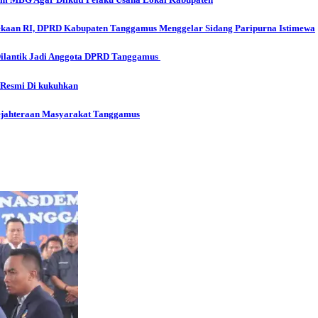
aan RI, DPRD Kabupaten Tanggamus Menggelar Sidang Paripurna Istimewa
Dilantik Jadi Anggota DPRD Tanggamus
 Resmi Di kukuhkan
ejahteraan Masyarakat Tanggamus