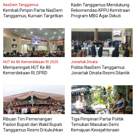
Kadin Tanggamus Mendukung
NasDem Tanggamus
Kembali Pimpin Partai NasDem
Rekomendasi KPPU Kemitraan
Tanggamus, Kurnain Targetkan
Program MBG Agar Diikuti
Kursi di Pemilu 2029 Mendatang
Pelaku Usaha Lokal Kabupaten
Dua Kali lipat
HUT Ke 80 Kemerdekaan RI 2025
Jonartak Dinata
Memperingati HUT Ke 80
Politisi NasDem Tanggamus
Kemerdekaan RI, DPRD
Jonartak Dinata Resmi Dilantik
Kabupaten Tanggamus
Jadi Anggota DPRD
Menggelar Sidang Paripurna
Tanggamus
Istimewa
Ribuan Tim Pemenangan
Tiga Pimpinan Partai Politik
Paslon Bupati dan Wakil Bupati
Temukan Masukan Demi
Tanggamus Resmi Di kukuhkan
Kemajuan Kesejahteraan
Masyarakat Tanggamus