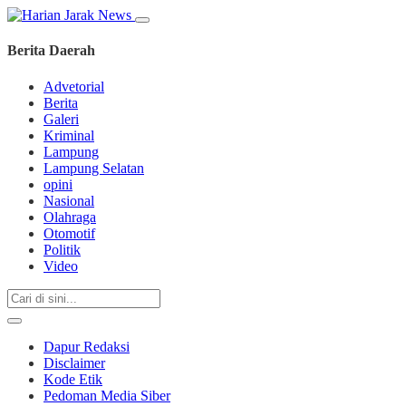
Berita Daerah
Advetorial
Berita
Galeri
Kriminal
Lampung
Lampung Selatan
opini
Nasional
Olahraga
Otomotif
Politik
Video
Dapur Redaksi
Disclaimer
Kode Etik
Pedoman Media Siber