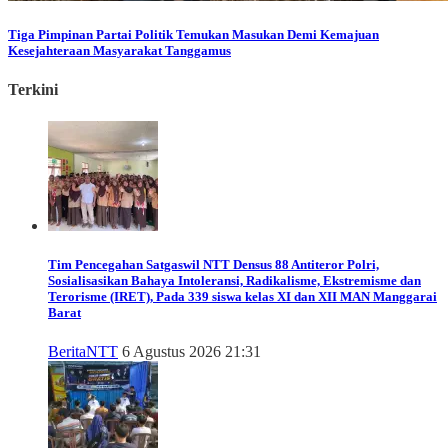
Tiga Pimpinan Partai Politik Temukan Masukan Demi Kemajuan
Kesejahteraan Masyarakat Tanggamus
Terkini
Tim Pencegahan Satgaswil NTT Densus 88 Antiteror Polri,
Sosialisasikan Bahaya Intoleransi, Radikalisme, Ekstremisme dan
Terorisme (IRET), Pada 339 siswa kelas XI dan XII MAN Manggarai
Barat
Berita
NTT
6 Agustus 2026 21:31